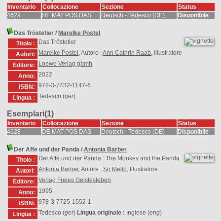
Inventario
Collocazione
Sezione
Status
4629
DE MAT POS DAS
Deutsch - Tedesco (DE)
Disponibile
Das Tröstetier
/
Marelke Postel
Das Tröstetier
Titolo :
Marelke Postel
, Autore ;
Ann Cathrin Raab
, Illustratore
Autori:
Loewe Verlag gbmh
Editore:
2022
Anno:
978-3-7432-1147-6
ISBN:
Tedesco (
ger
)
Lingua :
Esemplari(1)
Inventario
Collocazione
Sezione
Status
4628
DE MAT POS DAS
Deutsch - Tedesco (DE)
Disponibile
Der Affe und der Panda
/
Antonia Barber
Der Affe und der Panda : The Monkey and the Panda
Titolo :
Antonia Barber
, Autore ;
So Meilo
, Illustratore
Autori:
Verlag Freies Geistesleben
Editore:
1995
Anno:
978-3-7725-1552-1
ISBN:
Tedesco (
ger
)
Lingua originale :
Inglese (
eng
)
Lingua :