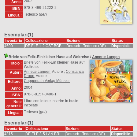
2002
Anno:
978-3-499-21222-2
ISBN:
Tedesco (
ger
)
Lingua :
Esemplari(1)
Inventario
Collocazione
Sezione
Status
4600
DE ELE 1-2 OST BOB
Deutsch - Tedesco (DE)
Disponibile
Briefe von Felix-Ein kleiner Hase auf Weltreise
/
Annette Langen
Briefe von Felix-Ein kleiner Hase auf
Titolo :
Weltreise
Annette Langen
, Autore ;
Constanza
Autori:
Droop
, Autore
Coppenrath Verlag Münster
Editore:
2004
Anno:
978-3-8157-3400-1
ISBN:
Libro con lettere inserire in buste
Note
incollate
generali:
Tedesco (
ger
)
Lingua :
Esemplari(1)
Inventario
Collocazione
Sezione
Status
4315
DE ELE 3-5 LAN BRI
Deutsch - Tedesco (DE)
Disponibile