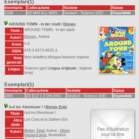
Esemplari(1)
Inventario
Collocazione
Sezione
Status
1338
DE MAT ALL WAS
Deutsch - Tedesco (DE)
Disponibile
AROUND TOWN - in der stadt
/
Disney
AROUND TOWN - in der stadt
Titolo :
Disney
, Autore
Autori:
n.d.
Anno:
978-3-8273-9525-2
ISBN:
libro didattico bilingue tedesco inglese
Note
generali:
Tedesco (
ger
)
Lingua originale :
Inglese
Lingua :
(
eng
)
Esemplari(1)
Inventario
Collocazione
Sezione
Status
3465
DE ELE 1-2 DIS ARO
Deutsch - Tedesco (DE)
Disponibile
Auf ins Abenteuer !
/
Blyton, Enid
Auf ins Abenteuer !
Titolo :
Les Cinq et la Gallion d'or
Altro
titolo :
Blyton, Enid
, Autore ;
Oliver
Autori:
Hassencamp
, Illustratore