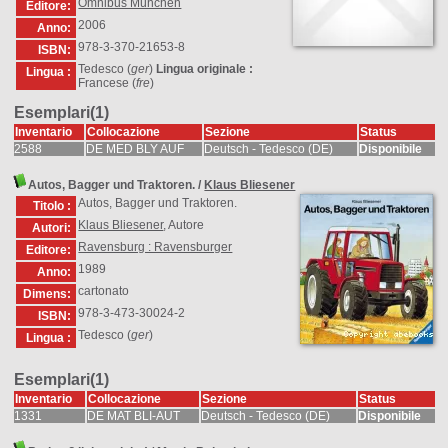
Omnibus München
Editore:
2006
Anno:
978-3-370-21653-8
ISBN:
Tedesco (
ger
)
Lingua originale :
Lingua :
Francese (
fre
)
Esemplari(1)
Inventario
Collocazione
Sezione
Status
2588
DE MED BLY AUF
Deutsch - Tedesco (DE)
Disponibile
Autos, Bagger und Traktoren.
/
Klaus Bliesener
Autos, Bagger und Traktoren.
Titolo :
Klaus Bliesener
, Autore
Autori:
Ravensburg : Ravensburger
Editore:
1989
Anno:
cartonato
Dimens:
978-3-473-30024-2
ISBN:
Tedesco (
ger
)
Lingua :
Esemplari(1)
Inventario
Collocazione
Sezione
Status
1331
DE MAT BLI-AUT
Deutsch - Tedesco (DE)
Disponibile