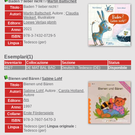
Baden ? lieber nicht !
/
Martin Baltscheit
Baden ? lieber nicht !
Titolo :
Martin Baltscheit
, Autore ;
Claudia
Autori:
Weikert
, Illustratore
Loewe Verlag gbmh
Editore:
2021
Anno:
978-3-7432-0729-5
ISBN:
Tedesco (
ger
)
Lingua :
Esemplari(1)
Inventario
Collocazione
Sezione
Status
4627
DE MAT BAL BAD
Deutsch - Tedesco (DE)
Disponibile
Bienen und Bären
/
Sabine Lohf
Bienen und Bären
Titolo :
Sabine Lohf
, Autore ;
Carola Holland
,
Autori:
Autore
Ars
Editore:
1997
Anno:
Erste Förderspiele
Collane:
978-3-7607-5470-3
ISBN:
Tedesco (
ger
)
Lingua originale :
Lingua :
Tedesco (
ger
)