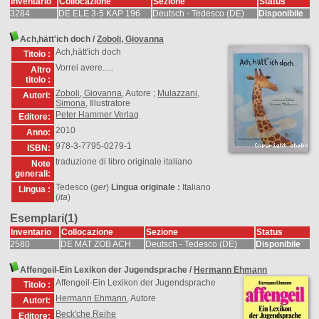
Inventario
Collocazione
Sezione
Status
3284
DE ELE 3-5 KAP 196
Deutsch - Tedesco (DE)
Disponibile
Ach,hätt'ich doch
/
Zoboli, Giovanna
Ach,hätt'ich doch
Titolo :
Vorrei avere.....
Altro
titolo :
Zoboli, Giovanna
, Autore ;
Mulazzani,
Autori:
Simona
, Illustratore
Peter Hammer Verlag
Editore:
2010
Anno:
978-3-7795-0279-1
ISBN:
traduzione di libro originale italiano
Note
generali:
Tedesco (
ger
)
Lingua originale :
Italiano
Lingua :
(
ita
)
Esemplari(1)
Inventario
Collocazione
Sezione
Status
2580
DE MAT ZOB ACH
Deutsch - Tedesco (DE)
Disponibile
Affengeil-Ein Lexikon der Jugendsprache
/
Hermann Ehmann
Affengeil-Ein Lexikon der Jugendsprache
Titolo :
Hermann Ehmann
, Autore
Autori:
Beck'che Reihe
Editore: