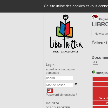
Il prog
A-
A
A+
Ce site utilise des cookies et vous donne
Pagina 
LIBRO
New sear
Éditeur 
Documenti
Login
accedi alla tua pagina
personale
Жилд нэг
Password dimenticata ?
Data d
Indirizzo
I
PARCO TROTTER