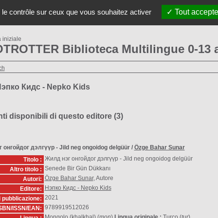
etto LibroTrotter
LINGUE, FAMIGLIE e ALFABETI
Li
 le contrôle sur ceux que vous souhaitez activer
Tout accepte
iniziale
TROTTER Biblioteca Multilingue 0-13 
ch
Нэпко Кидс - Nepko Kids
 disponibili di questo editore (
3
)
 онгойдог дэлгүүр - Jild neg ongoidog delgüür
/
Özge Bahar Sunar
Жилд нэг онгойдог дэлгүүр - Jild neg ongoidog delgüür
Titolo :
Senede Bir Gün Dükkanı
Altro titolo :
Özge Bahar Sunar
, Autore
Autori:
Нэпко Кидс - Nepko Kids
Editore:
2021
i pubblicazione:
9789919512026
SBN/ISSN/EAN:
Mongolo (khalkhal) (
mon
)
Lingua originale :
Turco (
tur
)