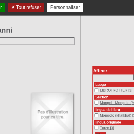
brotrotter su FB
SOSTIENICI
r
Tout refuser
Personnaliser
anni
Affiner
Luogo
LIBROTROTTER
LIBROTROTTER
[3]
Section
Mongol - Mongolo (MN)
Mongol - Mongolo (
lingua del libro
Mongolo (khalkhal)
Mongolo (khalkhal)
[
lingua originale
Turco
Turco
[3]