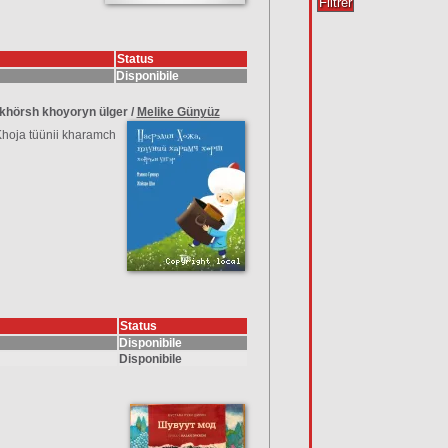
Status
Disponibile
khörsh khoyoryn ülger
/
Melike Günyüz
hoja tüünii kharamch
Status
Disponibile
Disponibile