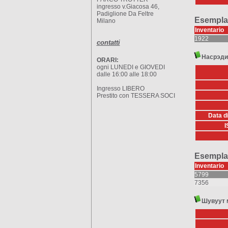
ingresso v.Giacosa 46,
Padiglione Da Feltre
Esemplar
Milano
Inventario
1922
contatti
Насрэдин
ORARI:
ogni LUNEDI e GIOVEDI
dalle 16:00 alle 18:00
Ingresso LIBERO
Prestito con TESSERA SOCI
Data d
I
Esemplar
Inventario
5799
7356
Шувуут 