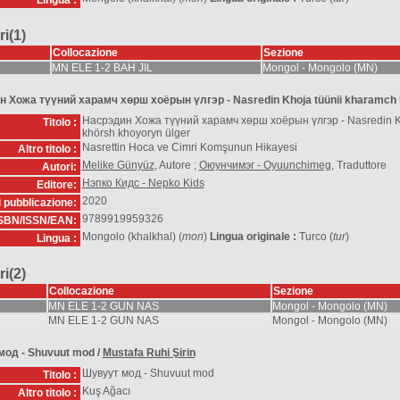
Lingua :
i(1)
Collocazione
Sezione
MN ELE 1-2 BAH JIL
Mongol - Mongolo (MN)
 Хожа түүний харамч хөрш хоёрын үлгэр - Nasredin Khoja tüünii kharamch 
Насрэдин Хожа түүний харамч хөрш хоёрын үлгэр - Nasredin K
Titolo :
khörsh khoyoryn ülger
Nasrettin Hoca ve Cimri Komşunun Hikayesi
Altro titolo :
Melike Günyüz
, Autore ;
Оюунчимэг - Oyuunchimeg
, Traduttore
Autori:
Нэпко Кидс - Nepko Kids
Editore:
2020
i pubblicazione:
9789919959326
SBN/ISSN/EAN:
Mongolo (khalkhal) (
mon
)
Lingua originale :
Turco (
tur
)
Lingua :
i(2)
Collocazione
Sezione
MN ELE 1-2 GUN NAS
Mongol - Mongolo (MN)
MN ELE 1-2 GUN NAS
Mongol - Mongolo (MN)
мод - Shuvuut mod
/
Mustafa Ruhi Şirin
Шувуут мод - Shuvuut mod
Titolo :
Kuş Ağacı
Altro titolo :