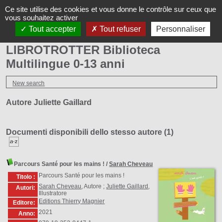
Il progetto
LINGUE, FAMIGLIE e
Librotrotter su
SOSTIENICI
Ce site utilise des cookies et vous donne le contrôle sur ceux que
LibroTrotter
ALFABETI
FB
vous souhaitez activer
Tout accepter
Tout refuser
Personnaliser
Pagina iniziale
LIBROTROTTER Biblioteca
Multilingue 0-13 anni
New search
Autore Juliette Gaillard
Documenti disponibili dello stesso autore (
1
)
Parcours Santé pour les mains !
/
Sarah Cheveau
Parcours Santé pour les mains !
Titolo :
Sarah Cheveau
, Autore ;
Juliette Gaillard
,
Autori:
Illustratore
Editions Thierry Magnier
Editore:
2021
Anno: