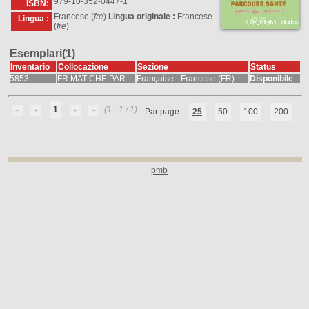
979-10-352-0447-1
ISBN:
Francese (
fre
)
Lingua originale :
Francese
Lingua :
(
fre
)
Esemplari(1)
Inventario
Collocazione
Sezione
Status
5853
FR MAT CHE PAR
Française - Francese (FR)
Disponibile
1
(1 - 1 / 1)
Par page :
25
50
100
200
pmb