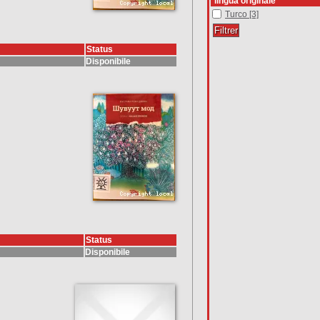
lingua originale
Turco
Turco
[3]
Status
Disponibile
Status
Disponibile