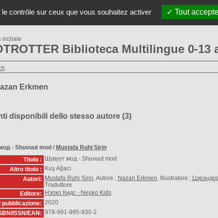
etto LibroTrotter
LINGUE, FAMIGLIE e ALFABETI
Li
 le contrôle sur ceux que vous souhaitez activer
Tout accepte
iniziale
TROTTER Biblioteca Multilingue 0-13 
ch
Nazan Erkmen
 disponibili dello stesso autore (
3
)
мод - Shuvuut mod
/
Mustafa Ruhi Şirin
Шувуут мод - Shuvuut mod
Titolo :
Kuş Ağacı
Altro titolo :
Mustafa Ruhi Şirin
, Autore ;
Nazan Erkmen
, Illustratore ;
Цэрэндор
Autori:
Traduttore
Нэпко Кидс - Nepko Kids
Editore:
2020
i pubblicazione:
978-991-995-930-2
SBN/ISSN/EAN: