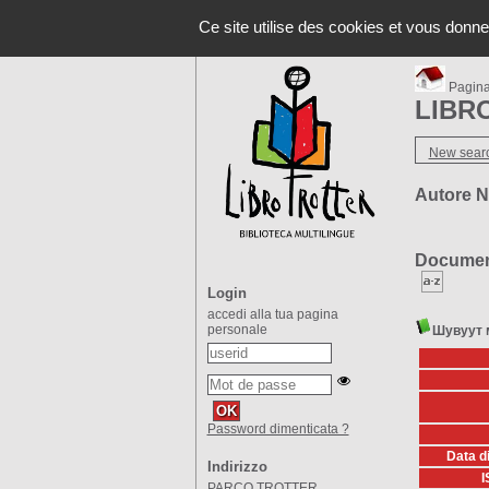
Il prog
A-
A
A+
Ce site utilise des cookies et vous donne
Pagina 
LIBRO
New sear
Autore 
Documenti
Login
accedi alla tua pagina
personale
Шувуут 
Password dimenticata ?
Data d
Indirizzo
I
PARCO TROTTER