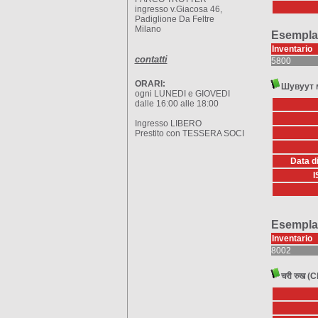
ingresso v.Giacosa 46,
Padiglione Da Feltre
Milano
Esemplar
Inventario
contatti
5800
ORARI:
Шувуут 
ogni LUNEDI e GIOVEDI
dalle 16:00 alle 18:00
Ingresso LIBERO
Prestito con TESSERA SOCI
Data d
I
Esemplar
Inventario
8002
चरी रुख (