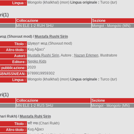
Mongolo (khalkhal) (
mon
)
Lingua originale :
Turco (
tur
)
Lingua :
i(1)
Collocazione
Sezione
MN ELE 1-2 RUH SHU
Mongol - Mongolo (MN)
мод (Shuvuut mod)
/
Mustafa Rushi Sirin
Шувуут мод (Shuvuut mod)
Titolo :
Kuş Ağacı”
Altro titolo :
Mustafa Rushi Sirin
, Autore ;
Nazan Erkmen
, Illustratore
Autori:
Nepko Kids
Editore:
2020
i pubblicazione:
9789919959302
SBN/ISSN/EAN:
Mongolo (khalkhal) (
mon
)
Lingua originale :
Turco (
tur
)
Lingua :
i(1)
Collocazione
Sezione
MN ELE 1-2 RUS SHU
Mongol - Mongolo (MN)
Chari Rukh)
/
Mustafa Ruhi Şirin
चरी रुख (Chari Rukh)
Titolo :
Kuş Ağacı
Altro titolo :