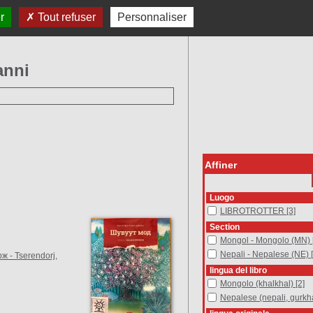
brotrotter su FB
SOSTIENICI
r
Tout refuser
Personnaliser
anni
Affiner
Luogo
LIBROTROTTER
LIBROTROTTER
[3]
Section
Mongol - Mongolo (MN)
Mongol - Mongolo (MN)
Nepali - Nepalese (NE)
Nepali - Nepalese (NE)
ж - Tserendorj
,
lingua del libro
Mongolo (khalkhal)
Mongolo (khalkhal)
[2]
Nepalese (nepali, gurkhali)
Nepalese (nepali, gurkh